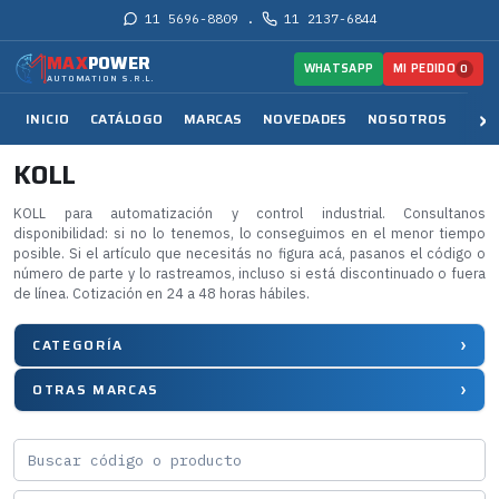
11 5696-8809
11 2137-6844
·
MAX
POWER
MI PEDIDO
WHATSAPP
0
AUTOMATION S.R.L.
INICIO
CATÁLOGO
MARCAS
NOVEDADES
NOSOTROS
SER
KOLL
KOLL para automatización y control industrial. Consultanos
disponibilidad: si no lo tenemos, lo conseguimos en el menor tiempo
posible. Si el artículo que necesitás no figura acá, pasanos el código o
número de parte y lo rastreamos, incluso si está discontinuado o fuera
de línea. Cotización en 24 a 48 horas hábiles.
CATEGORÍA
OTRAS MARCAS