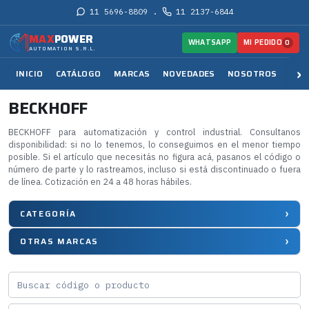
11 5696-8809
11 2137-6844
·
MAX
POWER
MI PEDIDO
WHATSAPP
0
AUTOMATION S.R.L.
INICIO
CATÁLOGO
MARCAS
NOVEDADES
NOSOTROS
SER
BECKHOFF
BECKHOFF para automatización y control industrial. Consultanos
disponibilidad: si no lo tenemos, lo conseguimos en el menor tiempo
posible. Si el artículo que necesitás no figura acá, pasanos el código o
número de parte y lo rastreamos, incluso si está discontinuado o fuera
de línea. Cotización en 24 a 48 horas hábiles.
CATEGORÍA
OTRAS MARCAS